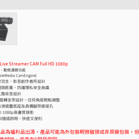
Live Streamer CAM Full HD 1080p
、動態濾鏡功能
erMedia CamEngine)
實況主、影音創作者所設計
鏡頭遮蓋、防護隱私安全無虞
克風收音設計
度旋轉支架設計、任何角度輕鬆調整
防滑摺疊底座及具備腳架連接孔
 HD 1080p高畫質錄影
2.0隨插即用、快速又便利
本產品為福利品出清，產品可能為外包裝輕微破損或非原廠包裝，
能特性，並享有6個月保固