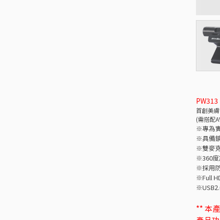
PW313 
首創美膚
(需搭配AV
※專為
※具備
※雙麥
※360
※採用
※Full
※USB
** 
產品功