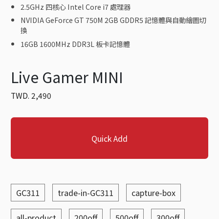
2.5GHz 四核心 Intel Core i7 處理器
NVIDIA GeForce GT 750M 2GB GDDR5 記憶體與自動繪圖切
換
16GB 1600MHz DDR3L 板卡記憶體
Live Gamer MINI
TWD.
2,490
Quick Add
GC311
trade-in-GC311
capture-box
all-product
200off
500off
300off