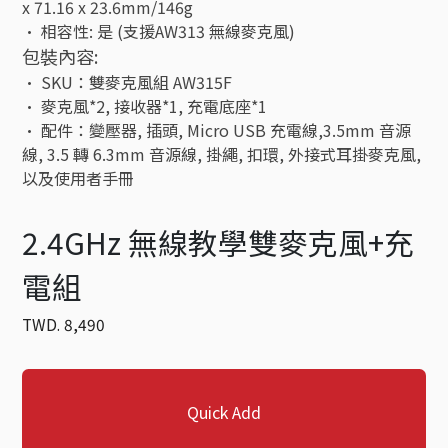
x 71.16 x 23.6mm/146g
• 相容性: 是 (支援AW313 無線麥克風)
包裝內容:
• SKU：雙麥克風組 AW315F
• 麥克風*2, 接收器*1, 充電底座*1
• 配件：變壓器, 插頭, Micro USB 充電線,3.5mm 音源
線, 3.5 轉 6.3mm 音源線, 掛繩, 扣環, 外接式耳掛麥克風,
以及使用者手冊
2.4GHz 無線教學雙麥克風+充
電組
TWD.
8,490
Quick Add